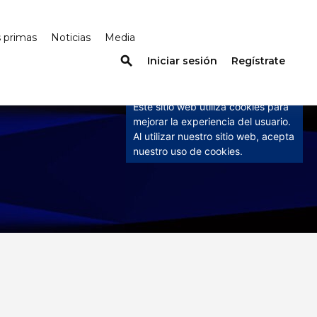
s primas
Noticias
Media
×
search
Iniciar sesión
Regístrate
Este sitio web utiliza
cookies
Este sitio web utiliza cookies para
mejorar la experiencia del usuario.
Al utilizar nuestro sitio web, acepta
nuestro uso de cookies.