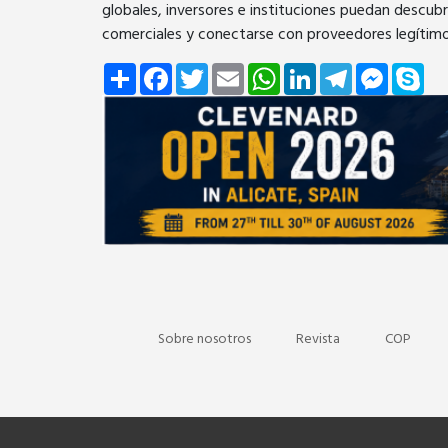
globales, inversores e instituciones puedan descubr
comerciales y conectarse con proveedores legítimos
Share
Facebook
Twitter
Email
WhatsApp
LinkedIn
Telegram
Messeng
Sky
Sobre nosotros
Revista
COP