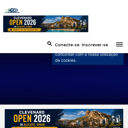
×
Este site usa cookies
Este site usa cookies para
melhorar a experiência do usuário.
dehaze
search
Conecte-se
Inscrever-se
Ao utilizar o nosso website está a
concordar com a nossa utilização
de cookies.