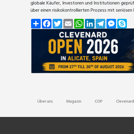
globale Käufer, Investoren und Institutionen gepr
über einen risikokontrollierten Prozess mit seriösen
Share
Facebook
Twitter
Email
WhatsApp
LinkedIn
Telegram
Messeng
Sky
Über uns
Magazin
COP
Clevenard