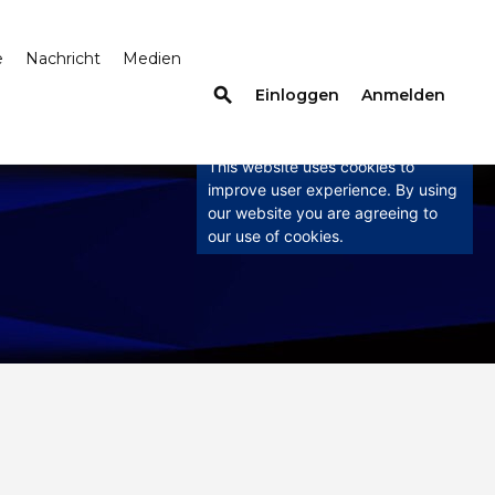
e
Nachricht
Medien
×
search
Einloggen
Anmelden
This website uses
cookies
This website uses cookies to
improve user experience. By using
our website you are agreeing to
our use of cookies.