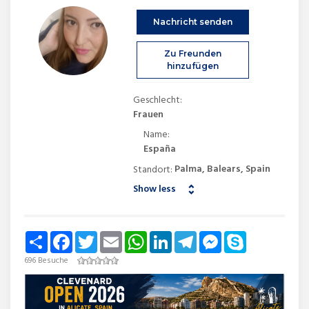
Nachricht senden
Zu Freunden
hinzufügen
Geschlecht:
Frauen
Name:
España
Palma, Balears, Spain
Standort:
Show less
Share
Facebook
Twitter
Email
WhatsApp
LinkedIn
Telegram
Messenger
Skype
696 Besuche