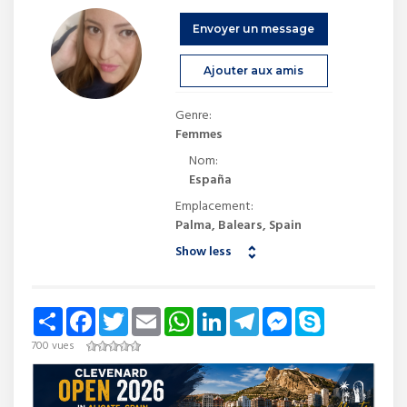
Envoyer un message
Ajouter aux amis
Genre:
Femmes
Nom:
España
Emplacement:
Palma, Balears, Spain
Show less
Share
Facebook
Twitter
Email
WhatsApp
LinkedIn
Telegram
Messenger
Skype
700 vues