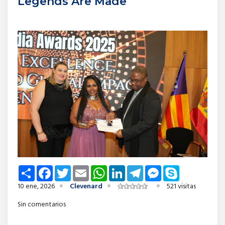
Legends Are Made
Share
Facebook
Twitter
Email
WhatsApp
LinkedIn
Telegram
Messenger
Skype
10 ene, 2026
Clevenard
521 visitas
Sin comentarios