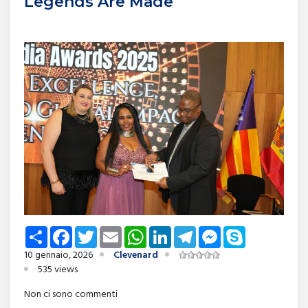
Legends Are Made
Share
Facebook
Twitter
Email
WhatsApp
LinkedIn
Telegram
Messenger
Skype
10 gennaio, 2026
Clevenard
535 views
Non ci sono commenti