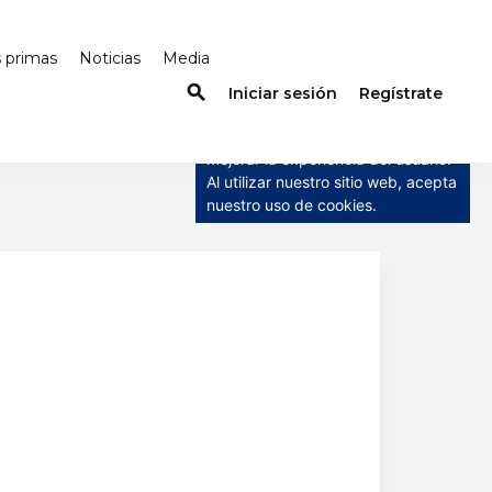
s primas
Noticias
Media
search
×
Iniciar sesión
Regístrate
Este sitio web utiliza cookies
Este sitio web utiliza cookies para
mejorar la experiencia del usuario.
Al utilizar nuestro sitio web, acepta
nuestro uso de cookies.