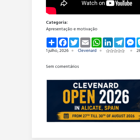
Categoria:
Apresentação e motivação
Share
Facebook
Twitter
Email
WhatsApp
LinkedIn
Telegra
Me
1 julho, 2026
Clevenard
2
Sem comentários