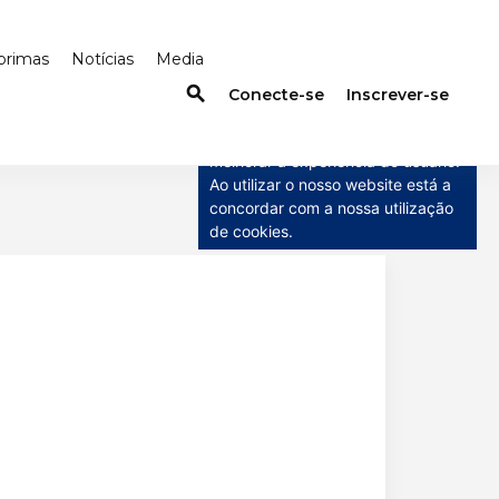
primas
Notícias
Media
search
×
Conecte-se
Inscrever-se
Este site usa cookies
Este site usa cookies para
melhorar a experiência do usuário.
Ao utilizar o nosso website está a
concordar com a nossa utilização
de cookies.