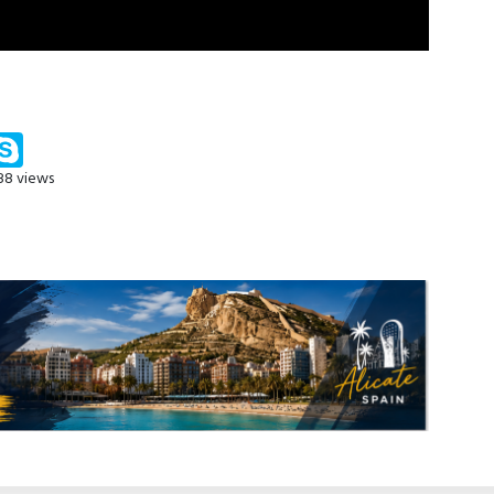
m
ssenger
Skype
88 views