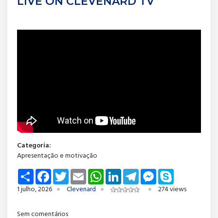
LIVE ON CLEVENARD TV
Categoria:
Apresentação e motivação
Share
Facebook
Twitter
Email
WhatsApp
LinkedIn
Telegram
Messenger
Skype
1 julho, 2026
Clevenard
274 views
Sem comentários