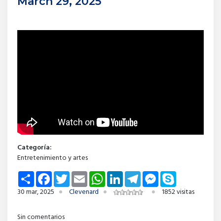
March 29, 2025
Categoría:
Entretenimiento y artes
Share
Facebook
Twitter
Email
WhatsApp
LinkedIn
Telegram
Messenger
Skype
30 mar, 2025
Clevenard
1852 visitas
Sin comentarios