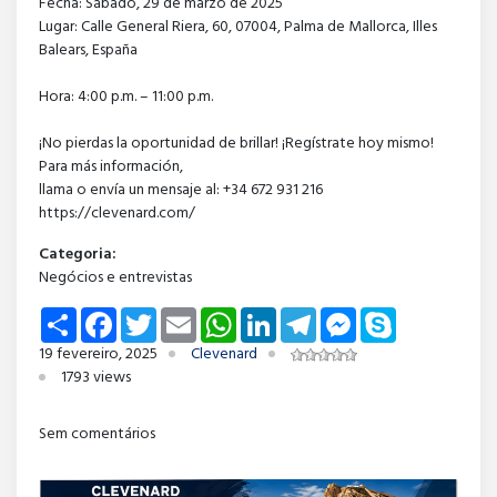
Fecha: Sábado, 29 de marzo de 2025
Lugar: Calle General Riera, 60, 07004, Palma de Mallorca, Illes
Balears, España
Hora: 4:00 p.m. – 11:00 p.m.
¡No pierdas la oportunidad de brillar! ¡Regístrate hoy mismo!
Para más información,
llama o envía un mensaje al: +34 672 931 216
https://clevenard.com/
Categoria:
Negócios e entrevistas
Share
Facebook
Twitter
Email
WhatsApp
LinkedIn
Telegram
Messenger
Skype
19 fevereiro, 2025
Clevenard
1793 views
Sem comentários