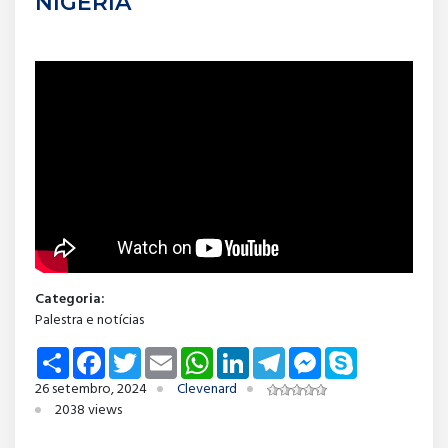
NIGERIA
Categoria:
Palestra e notícias
Share
Facebook
Twitter
Email
WhatsApp
LinkedIn
Telegram
Messenger
Skype
26 setembro, 2024
Clevenard
2038 views