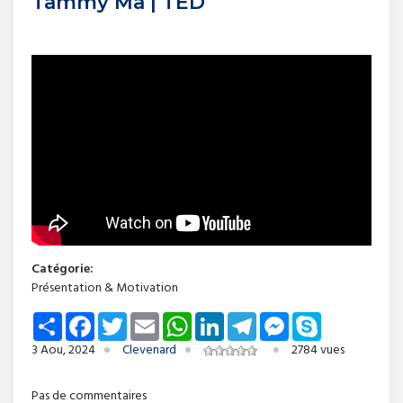
Tammy Ma | TED
Catégorie:
Présentation & Motivation
Share
Facebook
Twitter
Email
WhatsApp
LinkedIn
Telegram
Messenger
Skype
3 Aou, 2024
Clevenard
2784 vues
Pas de commentaires