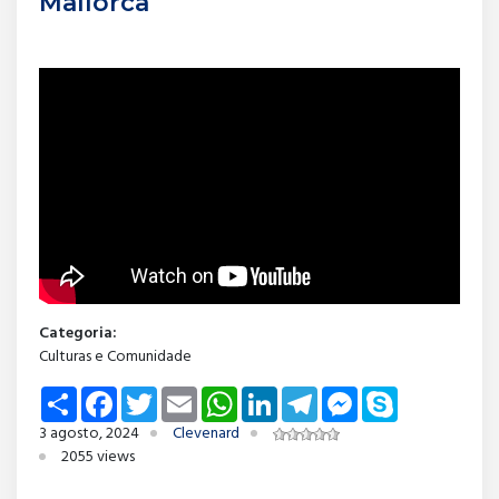
Mallorca
Categoria:
Culturas e Comunidade
Share
Facebook
Twitter
Email
WhatsApp
LinkedIn
Telegram
Messenger
Skype
3 agosto, 2024
Clevenard
2055 views