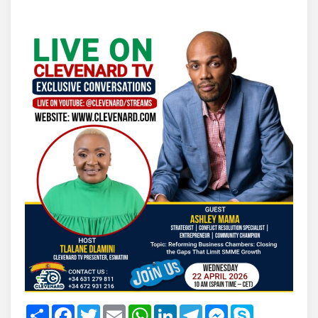
Share
Facebook
Twitter
Email
WhatsApp
LinkedIn
Telegram
Messenger
Skype