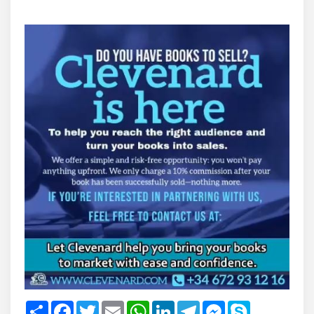
Share
Facebook
Twitter
Email
WhatsApp
LinkedIn
Telegram
Messenger
Skype