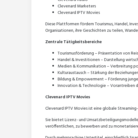
Clevenard Marketers
Clevenard IPTV Movies
Diese Plattformen fördern Tourismus, Handel, Inve
Organisationen, ihre Geschichten zu teilen, Wandel 
Zentrale Tätigkeitsbereiche
Tourismusförderung – Präsentation von Reis
Handel & Investitionen – Darstellung wirtsc
Medien & Kommunikation – Verbreitung posit
Kulturaustausch – Stärkung der Beziehunge
Bildung & Empowerment – Förderung junger
Innovation & Technologie – Vorantreiben d
Clevenard IPTV Movies
Clevenard IPTV Movies ist eine globale Streaming-P
Sie bietet Lizenz- und Umsatzbeteiligungsmodelle
veröffentlichen, zu bewerben und zu monetarisier
Durch mehrsprachige Untertitel, einschließlich Spa