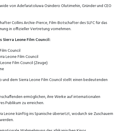
wide von Adefaratoluwa Osindero Olutimehin, Gründer und CEO
hafter Collins Archie-Pierce, Film-Botschafter des SLFC für das
nung in offizieller Vertretung vornehmen.
Sierra Leone Film Council:
Film Council
erra Leone Film Council
a Leone Film Council (Zeuge)
one
 und dem Sierra Leone Film Council stellt einen bedeutenden
mschaffenden ermöglichen, ihre Werke auf internationalen
res Publikum zu erreichen.
a Leone künftig ins Spanische übersetzt, wodurch sie Zuschauern
 werden.
nternationale Wahrnehmung des afrikanischen Kinos.