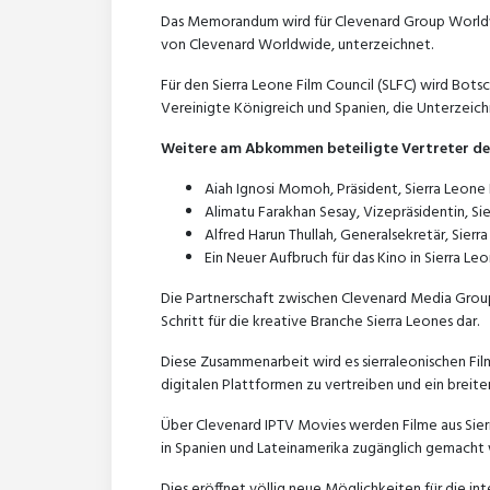
Das Memorandum wird für Clevenard Group World
von Clevenard Worldwide, unterzeichnet.
Für den Sierra Leone Film Council (SLFC) wird Botsc
Vereinigte Königreich und Spanien, die Unterzeich
Weitere am Abkommen beteiligte Vertreter des 
Aiah Ignosi Momoh, Präsident, Sierra Leone 
Alimatu Farakhan Sesay, Vizepräsidentin, Si
Alfred Harun Thullah, Generalsekretär, Sierr
Ein Neuer Aufbruch für das Kino in Sierra Le
Die Partnerschaft zwischen Clevenard Media Group
Schritt für die kreative Branche Sierra Leones dar.
Diese Zusammenarbeit wird es sierraleonischen Fil
digitalen Plattformen zu vertreiben und ein breite
Über Clevenard IPTV Movies werden Filme aus Sierr
in Spanien und Lateinamerika zugänglich gemacht
Dies eröffnet völlig neue Möglichkeiten für die i