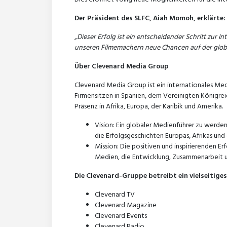
Der Präsident des SLFC, Aiah Momoh, erklärte:
„Dieser Erfolg ist ein entscheidender Schritt zur I
unseren Filmemachern neue Chancen auf der glob
Über Clevenard Media Group
Clevenard Media Group ist ein internationales M
Firmensitzen in Spanien, dem Vereinigten Königre
Präsenz in Afrika, Europa, der Karibik und Amerika.
Vision: Ein globaler Medienführer zu werde
die Erfolgsgeschichten Europas, Afrikas und 
Mission: Die positiven und inspirierenden Er
Medien, die Entwicklung, Zusammenarbeit un
Die Clevenard-Gruppe betreibt ein vielseitige
Clevenard TV
Clevenard Magazine
Clevenard Events
Clevenard Radio