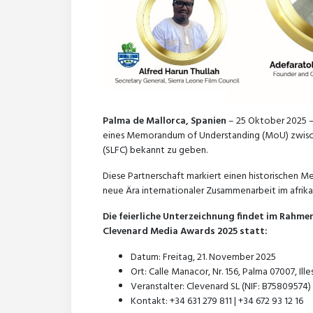
Palma de Mallorca, Spanien
– 25 Oktober 2025 —
eines Memorandum of Understanding (MoU) zwische
(SLFC) bekannt zu geben.
Diese Partnerschaft markiert einen historischen Mei
neue Ära internationaler Zusammenarbeit im afrika
Die feierliche Unterzeichnung findet im Rahme
Clevenard Media Awards 2025 statt:
Datum: Freitag, 21. November 2025
Ort: Calle Manacor, Nr. 156, Palma 07007, Ille
Veranstalter: Clevenard SL (NIF: B75809574)
Kontakt: +34 631 279 811 | +34 672 93 12 16