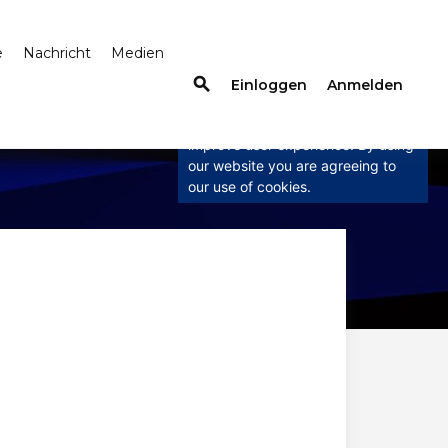
e
Nachricht
Medien
search
×
Einloggen
Anmelden
This website uses cookies
This website uses cookies to
improve user experience. By using
our website you are agreeing to
our use of cookies.