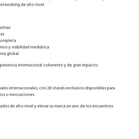
etworking de alto nivel.
strias
vas
 completa
ios y visibilidad mediática
ema global
periencia internacional coherente y de gran impacto.
ales internacionales, con 28 stands exclusivos disponibles para
ios o innovaciones.
dos de alto nivel y elevar su marca en uno de los encuentros