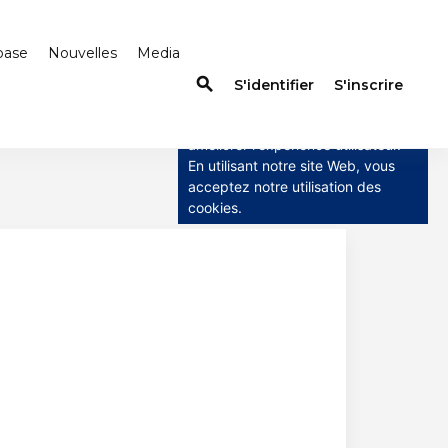
base
Nouvelles
Media
search
×
S'identifier
S'inscrire
Ce site utilise des cookies
Ce site utilise des cookies pour
améliorer l'expérience utilisateur.
En utilisant notre site Web, vous
acceptez notre utilisation des
cookies.