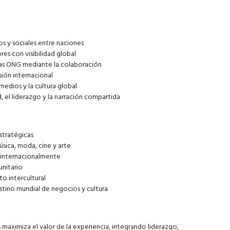
s y sociales entre naciones
es con visibilidad global
y las ONG mediante la colaboración
sión internacional
edios y la cultura global
, el liderazgo y la narración compartida
stratégicas
úsica, moda, cine y arte
 internacionalmente
unitario
o intercultural
stino mundial de negocios y cultura
maximiza el valor de la experiencia, integrando liderazgo,