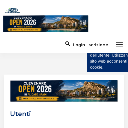
Questo sito web u
cookie
Questo sito web util
dehaze
search
Login
Iscrizione
per migliorare l'esp
dell'utente. Utilizzan
sito web acconsenti a
cookie.
Utenti