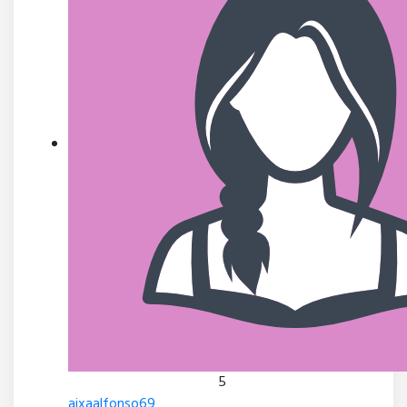
5
aixaalfonso69