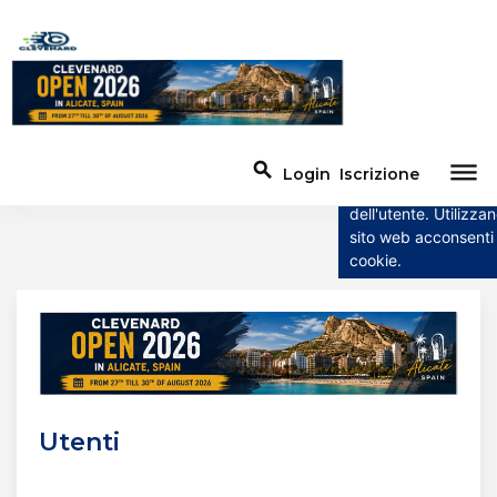
Questo sito web u
cookie
Questo sito web util
dehaze
search
Login
Iscrizione
per migliorare l'esp
dell'utente. Utilizzan
sito web acconsenti a
cookie.
Utenti