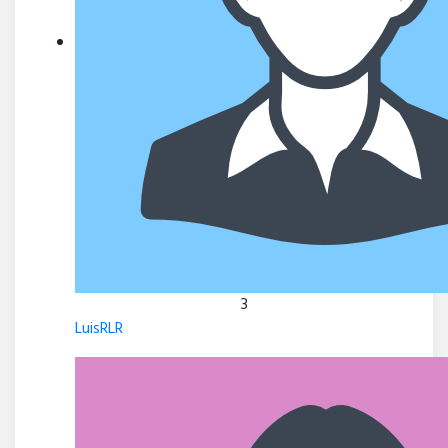
3
LuisRLR