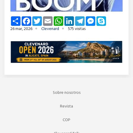
Share
Facebook
Twitter
Email
WhatsApp
LinkedIn
Telegram
Messenger
Skype
26 mar, 2026
Clevenard
575 visitas
Sobre nosotros
Revista
COP