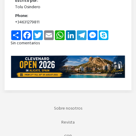
Escrito por:
Tolu Osindero
Phone:
+34631279811
Share
Facebook
Twitter
Email
WhatsApp
LinkedIn
Telegram
Messenger
Skype
Sin comentarios
Sobre nosotros
Revista