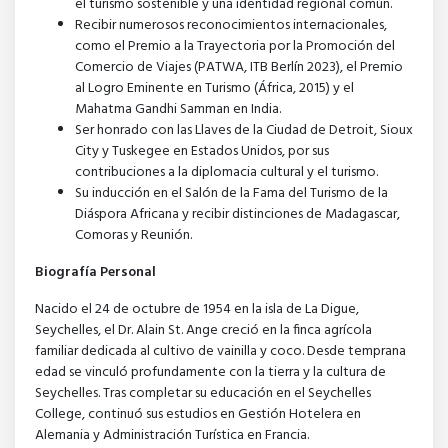
el turismo sostenible y una identidad regional común.
Recibir numerosos reconocimientos internacionales,
como el Premio a la Trayectoria por la Promoción del
Comercio de Viajes (PATWA, ITB Berlín 2023), el Premio
al Logro Eminente en Turismo (África, 2015) y el
Mahatma Gandhi Samman en India.
Ser honrado con las Llaves de la Ciudad de Detroit, Sioux
City y Tuskegee en Estados Unidos, por sus
contribuciones a la diplomacia cultural y el turismo.
Su inducción en el Salón de la Fama del Turismo de la
Diáspora Africana y recibir distinciones de Madagascar,
Comoras y Reunión.
Biografía Personal
Nacido el 24 de octubre de 1954 en la isla de La Digue,
Seychelles, el Dr. Alain St. Ange creció en la finca agrícola
familiar dedicada al cultivo de vainilla y coco. Desde temprana
edad se vinculó profundamente con la tierra y la cultura de
Seychelles. Tras completar su educación en el Seychelles
College, continuó sus estudios en Gestión Hotelera en
Alemania y Administración Turística en Francia.