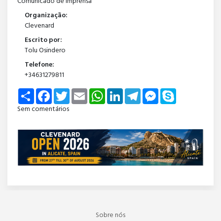
Comunicado de imprensa
Organização:
Clevenard
Escrito por:
Tolu Osindero
Telefone:
+34631279811
Share
Facebook
Twitter
Email
WhatsApp
LinkedIn
Telegram
Messenger
Skype
Sem comentários
Sobre nós