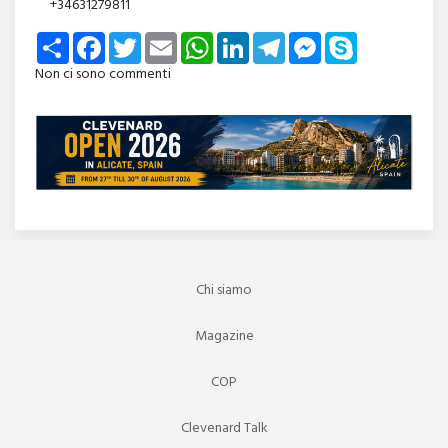
+34631279811
Share
Facebook
Twitter
Email
WhatsApp
LinkedIn
Telegram
Messenger
Skype
Non ci sono commenti
Chi siamo
Magazine
COP
Clevenard Talk