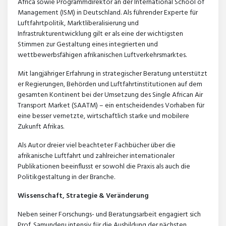
Africa sowie Programmdirektor an der International School of
Management (ISM) in Deutschland. Als führender Experte für
Luftfahrtpolitik, Marktliberalisierung und
Infrastrukturentwicklung gilt er als eine der wichtigsten
Stimmen zur Gestaltung eines integrierten und
wettbewerbsfähigen afrikanischen Luftverkehrsmarktes.
Mit langjähriger Erfahrung in strategischer Beratung unterstützt
er Regierungen, Behörden und Luftfahrtinstitutionen auf dem
gesamten Kontinent bei der Umsetzung des Single African Air
Transport Market (SAATM) – ein entscheidendes Vorhaben für
eine besser vernetzte, wirtschaftlich starke und mobilere
Zukunft Afrikas.
Als Autor dreier viel beachteter Fachbücher über die
afrikanische Luftfahrt und zahlreicher internationaler
Publikationen beeinflusst er sowohl die Praxis als auch die
Politikgestaltung in der Branche.
Wissenschaft, Strategie & Veränderung
Neben seiner Forschungs- und Beratungsarbeit engagiert sich
Prof. Samunderu intensiv für die Ausbildung der nächsten