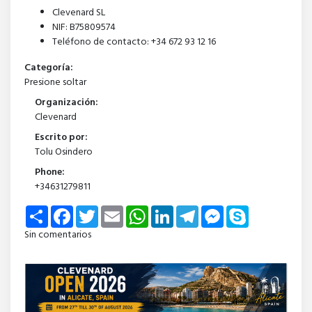
Clevenard SL
NIF: B75809574
Teléfono de contacto: +34 672 93 12 16
Categoría:
Presione soltar
Organización:
Clevenard
Escrito por:
Tolu Osindero
Phone:
+34631279811
Share
Facebook
Twitter
Email
WhatsApp
LinkedIn
Telegram
Messenger
Skype
Sin comentarios