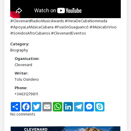
#ClevenardRadioMusicAwards #HeraDeCubaNominada
#ApoyaLaMúsicaCubana #FusiónGuaguancó #MúsicaEnVivo
#SonidosAfroCubanos #ClevenardEventos
Category:
Biography
Oganisation:
Clevenard
Writer:
Tolu Osindero
Phone:
+34631279811
Share
Facebook
Twitter
Email
WhatsApp
LinkedIn
Telegram
Messenger
Skype
No comments