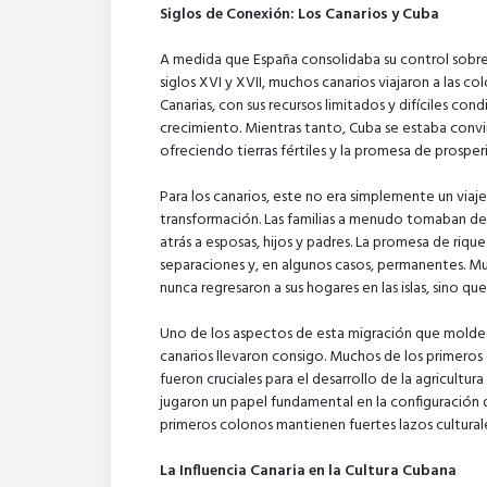
Siglos de Conexión: Los Canarios y Cuba
A medida que España consolidaba su control sobre e
siglos XVI y XVII, muchos canarios viajaron a las c
Canarias, con sus recursos limitados y difíciles c
crecimiento. Mientras tanto, Cuba se estaba convi
ofreciendo tierras fértiles y la promesa de prosper
Para los canarios, este no era simplemente un viaje
transformación. Las familias a menudo tomaban dec
atrás a esposas, hijos y padres. La promesa de riqu
separaciones y, en algunos casos, permanentes. Mu
nunca regresaron a sus hogares en las islas, sino q
Uno de los aspectos de esta migración que moldeó
canarios llevaron consigo. Muchos de los primeros 
fueron cruciales para el desarrollo de la agricultura
jugaron un papel fundamental en la configuración d
primeros colonos mantienen fuertes lazos culturales 
La Influencia Canaria en la Cultura Cubana