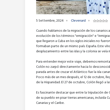
5 Settembre, 2024
Clevenard
Cuando hablamos de la migración de los canarios a
evolución de los términos "emigración" e "inmigrac
que llegaron a Cuba en los siglos iniciales no fuer
formaban parte de un mismo país: España. Este vín
desplazamiento entre las islas y la colonia se veí
Para entender mejor este viaje, debemos remontarn
Colón no zarpó directamente hacia lo desconocid
parada antes de cruzar el Atlántico fue la isla ca
Poco más de un mes después, el 12 de octubre, 
de la Hispanidad. El 27 de octubre, Colón llegó a
Es fascinante destacar que entre la tripulación de 
de su pueblo en pisar tierras americanas, incluida C
Canarias y el Caribe.