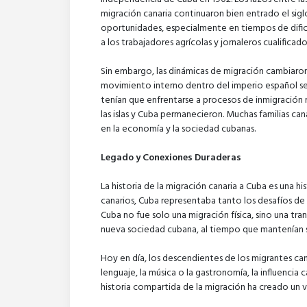
migración canaria continuaron bien entrado el sig
oportunidades, especialmente en tiempos de dificul
a los trabajadores agrícolas y jornaleros cualifica
Sin embargo, las dinámicas de migración cambiaron
movimiento interno dentro del imperio español se 
tenían que enfrentarse a procesos de inmigración m
las islas y Cuba permanecieron. Muchas familias cana
en la economía y la sociedad cubanas.
Legado y Conexiones Duraderas
La historia de la migración canaria a Cuba es una hi
canarios, Cuba representaba tanto los desafíos de 
Cuba no fue solo una migración física, sino una tr
nueva sociedad cubana, al tiempo que mantenían s
Hoy en día, los descendientes de los migrantes can
lenguaje, la música o la gastronomía, la influencia 
historia compartida de la migración ha creado un v