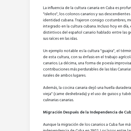
La influencia de la cultura canaria en Cuba es prof
"isleños", los colonos canarios y sus descendient
identidad cubana. Trajeron consigo costumbres, músi
integrado en la cultura cubana. Incluso hoy en día
distintivos del español canario hablado entre las 
sus raíces en las islas.
Un ejemplo notable es la cultura "guajira", el térm
de esta cultura, con su énfasis en el trabajo agrícol
canarios. La décima, una forma de poesía improvi
contribuciones más perdurables de las Islas Canaria
rurales de ambos lugares.
Además, la cocina canaria dejó una huella duradera
vieja" (carne deshebrada) y el uso de guisos y tubé
culinarias canarias.
Migración Después de la Independencia de Cu
Aunque la migración de los canarios a Cuba fue más
independencia de Cuba en 1902. Los lazos entre las 