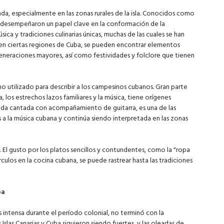
unda, especialmente en las zonas rurales de la isla. Conocidos como
es desempeñaron un papel clave en la conformación de la
ca y tradiciones culinarias únicas, muchas de las cuales se han
, en ciertas regiones de Cuba, se pueden encontrar elementos
generaciones mayores, así como festividades y folclore que tienen
ino utilizado para describir a los campesinos cubanos. Gran parte
a, los estrechos lazos familiares y la música, tiene orígenes
sada cantada con acompañamiento de guitarra, es una de las
s a la música cubana y continúa siendo interpretada en las zonas
. El gusto por los platos sencillos y contundentes, como la "ropa
rculos en la cocina cubana, se puede rastrear hasta las tradiciones
ba
 intensa durante el período colonial, no terminó con la
Islas Canarias y Cuba siguieron siendo fuertes, y las oleadas de