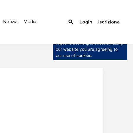
Notizia
Media
search
Login
Iscrizione
×
This website uses cookies
This website uses cookies to
improve user experience. By using
our website you are agreeing to
our use of cookies.