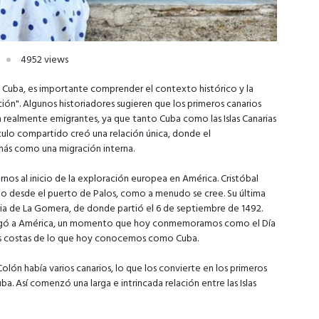
4952 views
 Cuba, es importante comprender el contexto histórico y la
ión". Algunos historiadores sugieren que los primeros canarios
on realmente emigrantes, ya que tanto Cuba como las Islas Canarias
culo compartido creó una relación única, donde el
a más como una migración interna.
os al inicio de la exploración europea en América. Cristóbal
o desde el puerto de Palos, como a menudo se cree. Su última
naria de La Gomera, de donde partió el 6 de septiembre de 1492.
llegó a América, un momento que hoy conmemoramos como el Día
 las costas de lo que hoy conocemos como Cuba.
Colón había varios canarios, lo que los convierte en los primeros
uba. Así comenzó una larga e intrincada relación entre las Islas