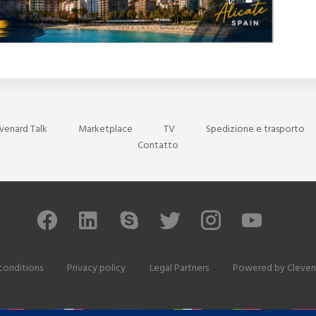
venard Talk
Marketplace
TV
Spedizione e trasporto
Contatto
conditions
Privacy policy
Legal Partners
Powered by
Cleven