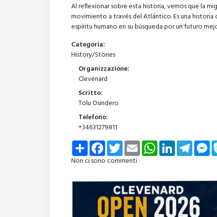
Al reflexionar sobre esta historia, vemos que la mi
movimiento a través del Atlántico. Es una historia d
espíritu humano en su búsqueda por un futuro mejo
Categoria:
History/Stories
Organizzazione:
Clevenard
Scritto:
Tolu Osindero
Telefono:
+34631279811
Share
Facebook
Twitter
Email
WhatsApp
LinkedIn
Telegra
Me
Non ci sono commenti