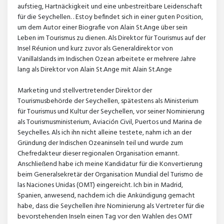
aufstieg, Hartnäckigkeit und eine unbestreitbare Leidenschaft
für die Seychellen. . Estoy befindet sich in einer guten Position,
um dem Autor einer Biografie von Alain St.Ange über sein
Leben im Tourismus zu dienen. Als Direktor für Tourismus auf der
Insel Réunion und kurz zuvor als Generaldirektor von
VanillaIslands im Indischen Ozean arbeitete er mehrere Jahre
lang als Direktor von Alain St.Ange mit Alain St.Ange
Marketing und stellvertretender Direktor der
Tourismusbehörde der Seychellen, spätestens als Ministerium
für Tourismus und Kultur der Seychellen, vor seiner Nominierung
als Tourismusministerium, Aviación Civil, Puertos und Marina de
Seychelles. Als ich ihn nicht alleine testete, nahm ich an der
Gründung der Indischen Ozeaninseln teil und wurde zum
Chefredakteur dieser regionalen Organisation ernannt.
Anschließend habe ich meine Kandidatur für die Konvertierung
beim Generalsekretär der Organisation Mundial del Turismo de
las Naciones Unidas (OMT) eingereicht. Ich bin in Madrid,
Spanien, anwesend, nachdem ich die Ankündigung gemacht
habe, dass die Seychellen ihre Nominierung als Vertreter für die
bevorstehenden Inseln einen Tag vor den Wahlen des OMT