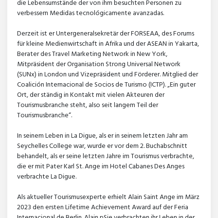
die Lebensumstände der von ihm besuchten Personen zu
verbessern Medidas tecnológicamente avanzadas.
Derzeit ist er Untergeneralsekretär der FORSEAA, des Forums
für kleine Medienwirtschaft in Afrika und der ASEAN in Yakarta,
Berater des Travel Marketing Network in New York,
Mitpräsident der Organisation Strong Universal Network
(SUNx) in London und Vizepräsident und Förderer. Mitglied der
Coalición Internacional de Socios de Turismo (ICTP). „Ein guter
Ort, der ständig in Kontakt mit vielen Akteuren der
Tourismusbranche steht, also seit langem Teil der
Tourismusbranche“.
In seinem Leben in La Digue, als er in seinem letzten Jahr am
Seychelles College war, wurde er vor dem 2. Buchabschnitt
behandelt, als er seine letzten Jahre im Tourismus verbrachte,
die er mit Pater Karl St. Ange im Hotel Cabanes Des Anges
verbrachte La Digue.
Als aktueller Tourismusexperte erhielt Alain Saint Ange im März
2023 den ersten Lifetime Achievement Award auf der Feria
Internacional de Berlin. Alain pSie verbrachten ihr Leben in der