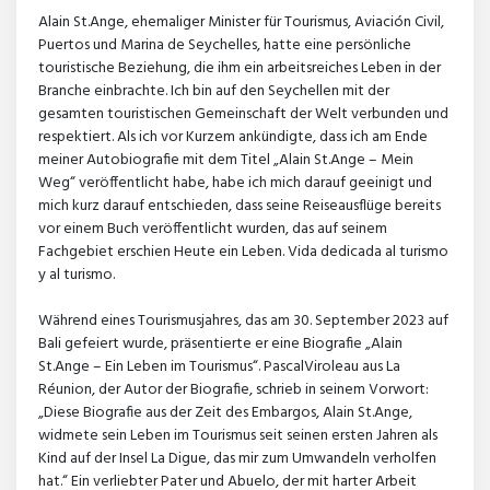
Alain St.Ange, ehemaliger Minister für Tourismus, Aviación Civil,
Puertos und Marina de Seychelles, hatte eine persönliche
touristische Beziehung, die ihm ein arbeitsreiches Leben in der
Branche einbrachte. Ich bin auf den Seychellen mit der
gesamten touristischen Gemeinschaft der Welt verbunden und
respektiert. Als ich vor Kurzem ankündigte, dass ich am Ende
meiner Autobiografie mit dem Titel „Alain St.Ange – Mein
Weg“ veröffentlicht habe, habe ich mich darauf geeinigt und
mich kurz darauf entschieden, dass seine Reiseausflüge bereits
vor einem Buch veröffentlicht wurden, das auf seinem
Fachgebiet erschien Heute ein Leben. Vida dedicada al turismo
y al turismo.
Während eines Tourismusjahres, das am 30. September 2023 auf
Bali gefeiert wurde, präsentierte er eine Biografie „Alain
St.Ange – Ein Leben im Tourismus“. PascalViroleau aus La
Réunion, der Autor der Biografie, schrieb in seinem Vorwort:
„Diese Biografie aus der Zeit des Embargos, Alain St.Ange,
widmete sein Leben im Tourismus seit seinen ersten Jahren als
Kind auf der Insel La Digue, das mir zum Umwandeln verholfen
hat.“ Ein verliebter Pater und Abuelo, der mit harter Arbeit