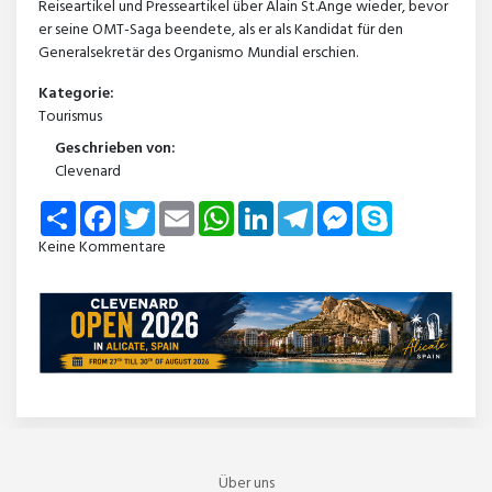
Reiseartikel und Presseartikel über Alain St.Ange wieder, bevor
er seine OMT-Saga beendete, als er als Kandidat für den
Generalsekretär des Organismo Mundial erschien.
Kategorie:
Tourismus
Geschrieben von:
Clevenard
Share
Facebook
Twitter
Email
WhatsApp
LinkedIn
Telegram
Messenger
Skype
Keine Kommentare
Über uns