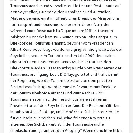
Tourismusbranche und verwalteten Hotels und Restaurants auf
den Seychellen, Guernsey, den Kanalinseln und Australien. .
Mathew Servina, einst im öffentlichen Dienst des Ministeriums
für Transport und Tourismus, war persönlich bei Alain, der
während einer Reise nach La Digue im Jahr 1981 mit seinem
Minister in Kontakt kam 1982 wurde er von John Enright zum
Direktor des Tourismus ernannt, bevor er vom Präsidenten
Albert René beauftragt wurde, und ging auf die große Liste der
Seychellen, wo er im Exil lebte und im Jahr 2009 den zivilen
Dienst mit dem Präsidenten James Michel antrat, um dort
Direktor zu werden Das Marketing wurde vom Präsidenten der
Tourismusvereinigung, Louis D'Offay, geleitet und traf sich mit
der Regierung, wo der Tourismussektor von dem privaten
Sektor beaufsichtigt werden musste. Er wurde zum Direktor
der Tourismusbehörde ernannt und wurde schließlich
Tourismusminister, nachdem er sich vor vielen Jahren im
Privatsektor auf den Seychellen befand. Das Buch enthält den
Impuls von Alain St. Ange, um die höchste Sichtbarkeitsebene
für die Inseln zu erreichen und seine folgenden Worte zu
zitieren: „Die Sichtbarkeit ist in der Tourismusbranche
unerlässlich und garantiert den Ausgang.“ Wenn es nicht sichtbar