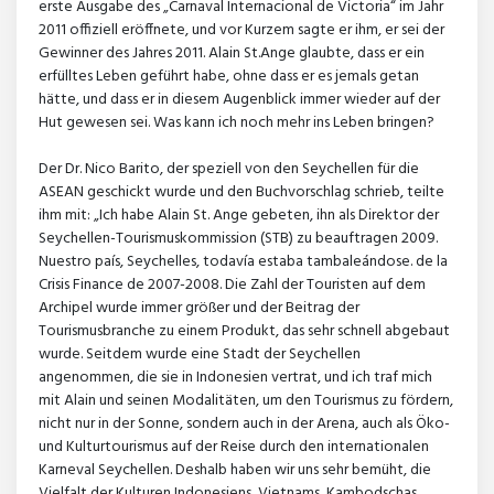
erste Ausgabe des „Carnaval Internacional de Victoria“ im Jahr
2011 offiziell eröffnete, und vor Kurzem sagte er ihm, er sei der
Gewinner des Jahres 2011. Alain St.Ange glaubte, dass er ein
erfülltes Leben geführt habe, ohne dass er es jemals getan
hätte, und dass er in diesem Augenblick immer wieder auf der
Hut gewesen sei. Was kann ich noch mehr ins Leben bringen?
Der Dr. Nico Barito, der speziell von den Seychellen für die
ASEAN geschickt wurde und den Buchvorschlag schrieb, teilte
ihm mit: „Ich habe Alain St. Ange gebeten, ihn als Direktor der
Seychellen-Tourismuskommission (STB) zu beauftragen 2009.
Nuestro país, Seychelles, todavía estaba tambaleándose. de la
Crisis Finance de 2007-2008. Die Zahl der Touristen auf dem
Archipel wurde immer größer und der Beitrag der
Tourismusbranche zu einem Produkt, das sehr schnell abgebaut
wurde. Seitdem wurde eine Stadt der Seychellen
angenommen, die sie in Indonesien vertrat, und ich traf mich
mit Alain und seinen Modalitäten, um den Tourismus zu fördern,
nicht nur in der Sonne, sondern auch in der Arena, auch als Öko-
und Kulturtourismus auf der Reise durch den internationalen
Karneval Seychellen. Deshalb haben wir uns sehr bemüht, die
Vielfalt der Kulturen Indonesiens, Vietnams, Kambodschas,