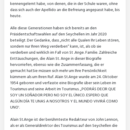
kennengelernt habe, von denen, die in der Schule waren, ohne
dass sich auch der Apellido an die Befreiung angepasst habe, bis
heute.
Alle diese Generationen haben sich bereits an den
Präsidentschaftswahlen auf den Seychellen im Jahr 2020
beteiligt. Der Gedanke, dass „nicht alle Qualen Ihr Leben stören,
sondern nur Ihren Weg verderben“ kann, ist, als ob sie
verderben und wirklich im Fall von St .Ange. Familie. Zahlreiche
Enttäuschungen, die Alain St. Ange in dieser Biografie
hervorriefen, ebenso wie die Zusammenfassung, die er
gemacht hatSie müssen sich mehr um Ihre Persönlichkeit
kümmern als um Ihren Ruf. Alain St.Ange wurde am 24. Oktober
1954 geboren und verfasste eine Biografie über sein Leben im
Tourismus und seine Arbeit im Tourismus. „PODRÁS DECIR QUE
SOY UN SOÑADOR PERO NO SOY EL ÚNICO. ESPERO QUE
ALGÚN DÍA TE UNAS A NOSOTROS Y EL MUNDO VIVIRÁ COMO
UNO'.
Alain St.Ange ist der berühmteste Redakteur von John Lennon,
als er als Generaldirektor des Tourismus auf den Seychellen die