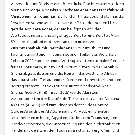
Verzweifelt im Öl, als er eine öffentliche Fracht erwartete. Kein
Alain Saint-Ange. Vor Jahren, nachdem er seinen Frachtführer als
Ministerium für Tourismus, Zivilluftfahrt, Puertos und Marinas der
Seychellen verwiesen hatte, war der Pater der beiden Hijos
gerade erst der Redner, der am häufigsten von der
Welttourismusbranche angefragte Berater und Berater. Alain,
69 Jahre alt, arbeitet derzeit an einer intensiven
Zusammenarbeit mit verschiedenen Tourismusbüros und
Tourismusministerien in verschiedenen Teilen der Welt. Seit
Februar 2023 habe ich einen Vertrag als internationalen Berater
für das Tourismus-, Kunst- und Kulturministerium der Republik
Ghana abgeschlossen und die Reise in das westliche Afrika in
das touristische Ziel auf einem Kontinent konvertiert und den
Beitrag ergänzt Der Sektor des Bruttoinlandsprodukts in
Ghana. Produkt (PIB). Im Juli 2023 wurde Alain zum
Vizepräsidenten der División de Turismo de la Union Africana-
Asiática (AFASU) und zum Vizepräsidenten des Comité
GoldenAwards der AFASU ernannt. AFASU, ein privates
Unternehmen in Kairo, Ägypten, fördert den Tourismus, den
Handwerksbetrieb, die Untersuchung und den elektronischen
Handel mit dem Ziel, den Tourismussektor zu vergrößern und