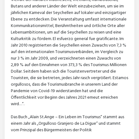
Butans und anderer Länder der Welt einzubeziehen, um sie im
jährlichen Karneval der Seychellen auf lokaler und einzigartiger
Ebene zu entdecken. Die Veranstaltung umfasst internationale
Kommunikationsmittel, Berühmtheiten und örtliche Orte aller
Lebensambitionen, um auf die Seychellen zu reisen und eine
Kulturkritik zu fördern. El esfuerzo general fue gratificante. Im
Jahr 2010 registrierten die Seychellen einen Zuwachs von 7,3 %
auf den internationalen Tourismusverbänden, im Vergleich zu
nur 3 % im Jahr 2009, und verzeichneten einen Zuwachs von
2,89 % auf den Einnahmen von 373,3 % des Tourismus Millionen
Dollar. Seitdem haben sich die Touristenvertreter und die
Touristen, die sie betreten, jedes Jahr rasch vergrößert. Estamos
orgullosos, dass die Tourismusbranche in unserem Land der
Pandemie von Covid-19 widerstanden hat und die
Öffentlichkeit vor Beginn des Jahres 2021 erneut erreichen
wird…“.
Das Buch „Alain St.Ange – Ein Leben im Tourismus“ stammt aus
einem Jahr als „Orgulloso Granjero de La Digue“ und stammt
vom Prinzipal des Bürgermeisters der Politik