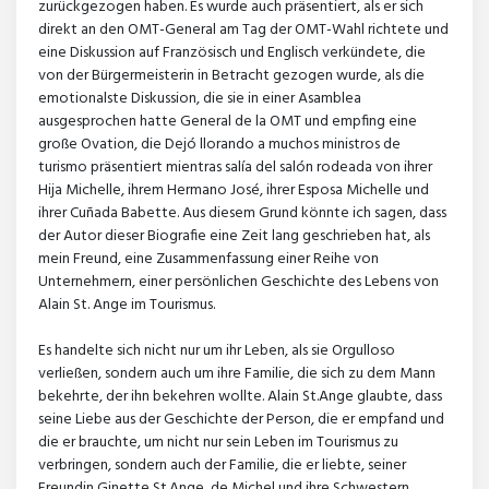
zurückgezogen haben. Es wurde auch präsentiert, als er sich
direkt an den OMT-General am Tag der OMT-Wahl richtete und
eine Diskussion auf Französisch und Englisch verkündete, die
von der Bürgermeisterin in Betracht gezogen wurde, als die
emotionalste Diskussion, die sie in einer Asamblea
ausgesprochen hatte General de la OMT und empfing eine
große Ovation, die Dejó llorando a muchos ministros de
turismo präsentiert mientras salía del salón rodeada von ihrer
Hija Michelle, ihrem Hermano José, ihrer Esposa Michelle und
ihrer Cuñada Babette. Aus diesem Grund könnte ich sagen, dass
der Autor dieser Biografie eine Zeit lang geschrieben hat, als
mein Freund, eine Zusammenfassung einer Reihe von
Unternehmern, einer persönlichen Geschichte des Lebens von
Alain St. Ange im Tourismus.
Es handelte sich nicht nur um ihr Leben, als sie Orgulloso
verließen, sondern auch um ihre Familie, die sich zu dem Mann
bekehrte, der ihn bekehren wollte. Alain St.Ange glaubte, dass
seine Liebe aus der Geschichte der Person, die er empfand und
die er brauchte, um nicht nur sein Leben im Tourismus zu
verbringen, sondern auch der Familie, die er liebte, seiner
Freundin Ginette St.Ange, de Michel und ihre Schwestern