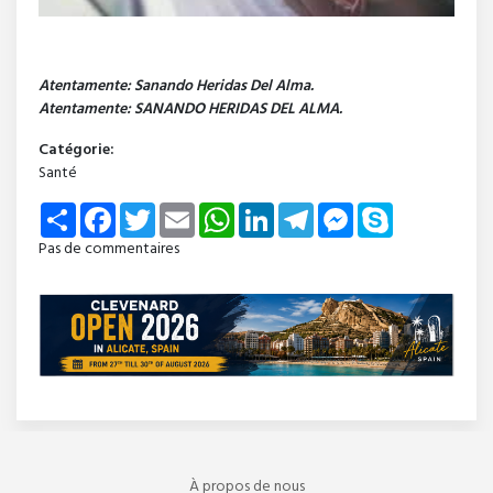
Atentamente: Sanando Heridas Del Alma.
Atentamente: SANANDO HERIDAS DEL ALMA.
Catégorie:
Santé
Share
Facebook
Twitter
Email
WhatsApp
LinkedIn
Telegram
Messenger
Skype
Pas de commentaires
À propos de nous