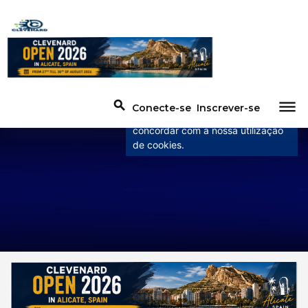
×
Este site usa cookies
Este site usa cookies para
melhorar a experiência do usuário.
dehaze
search
Conecte-se
Inscrever-se
Ao utilizar o nosso website está a
concordar com a nossa utilização
de cookies.