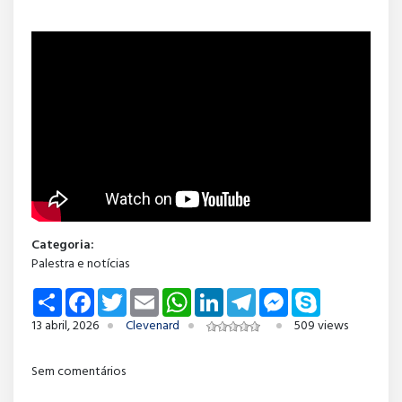
Categoria:
Palestra e notícias
Share
Facebook
Twitter
Email
WhatsApp
LinkedIn
Telegram
Messenger
Skype
13 abril, 2026
Clevenard
509 views
Sem comentários