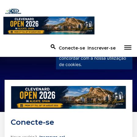
×
Este site usa cookies
Este site usa cookies para
melhorar a experiência do usuário.
dehaze
search
Conecte-se
Inscrever-se
Ao utilizar o nosso website está a
concordar com a nossa utilização
de cookies.
Conecte-se