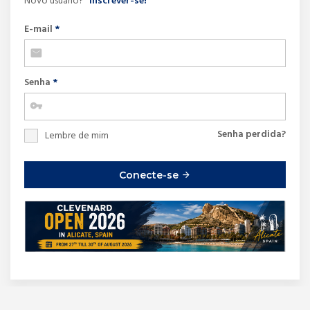
Novo usuário?
Inscrever-se!
E-mail
*
Senha
*
Senha perdida?
Lembre de mim
Conecte-se