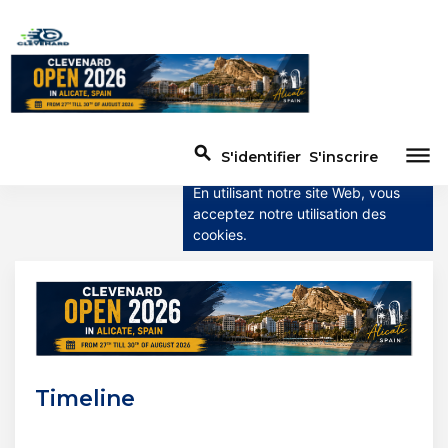
×
Ce site utilise des
cookies
Ce site utilise des cookies pour
dehaze
search
S'identifier
S'inscrire
améliorer l'expérience utilisateur.
En utilisant notre site Web, vous
acceptez notre utilisation des
cookies.
Timeline