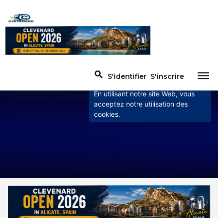
×
Ce site utilise des
cookies
Ce site utilise des cookies pour
dehaze
search
S'identifier
S'inscrire
améliorer l'expérience utilisateur.
En utilisant notre site Web, vous
acceptez notre utilisation des
cookies.