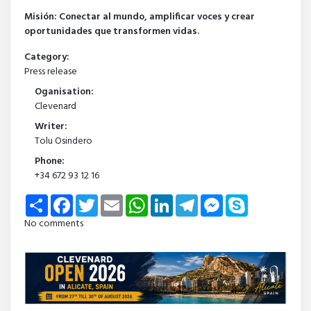
Misión: Conectar al mundo, amplificar voces y crear
oportunidades que transformen vidas.
Category:
Press release
Oganisation:
Clevenard
Writer:
Tolu Osindero
Phone:
+34 672 93 12 16
Share
Facebook
Twitter
Email
WhatsApp
LinkedIn
Telegram
Messenger
Skype
No comments