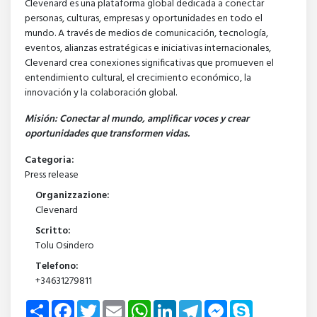
Clevenard es una plataforma global dedicada a conectar
personas, culturas, empresas y oportunidades en todo el
mundo. A través de medios de comunicación, tecnología,
eventos, alianzas estratégicas e iniciativas internacionales,
Clevenard crea conexiones significativas que promueven el
entendimiento cultural, el crecimiento económico, la
innovación y la colaboración global.
Misión: Conectar al mundo, amplificar voces y crear
oportunidades que transformen vidas.
Categoria:
Press release
Organizzazione:
Clevenard
Scritto:
Tolu Osindero
Telefono:
+34631279811
Share
Facebook
Twitter
Email
WhatsApp
LinkedIn
Telegram
Messenger
Skype