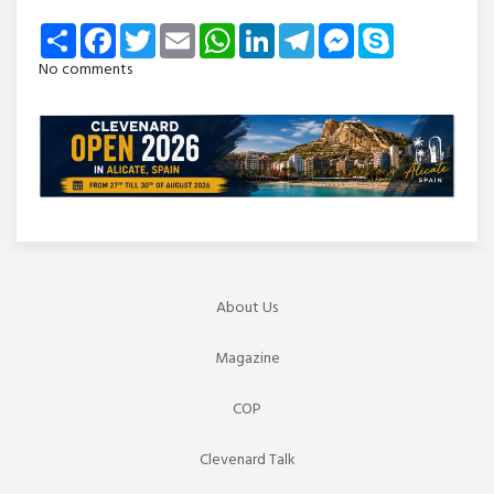
Share
Facebook
Twitter
Email
WhatsApp
LinkedIn
Telegram
Messenger
Skype
No comments
About Us
Magazine
COP
Clevenard Talk