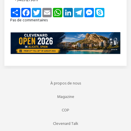
+34631279811
Share
Facebook
Twitter
Email
WhatsApp
LinkedIn
Telegram
Messenger
Skype
Pas de commentaires
À propos de nous
Magazine
COP
Clevenard Talk