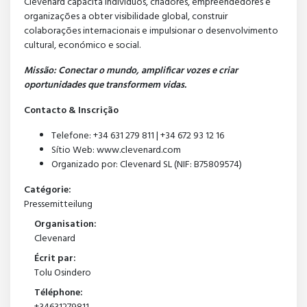
Clevenard capacita indivíduos, criadores, empreendedores e
organizações a obter visibilidade global, construir
colaborações internacionais e impulsionar o desenvolvimento
cultural, económico e social.
Missão: Conectar o mundo, amplificar vozes e criar
oportunidades que transformem vidas.
Contacto & Inscrição
Telefone: +34 631 279 811 | +34 672 93 12 16
Sítio Web: www.clevenard.com
Organizado por: Clevenard SL (NIF: B75809574)
Catégorie:
Pressemitteilung
Organisation:
Clevenard
Écrit par:
Tolu Osindero
Téléphone: