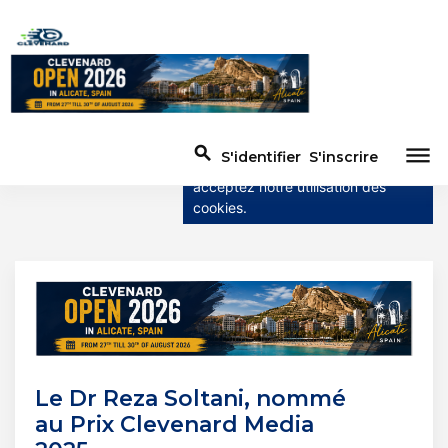
×
Ce site utilise des cookies
Ce site utilise des cookies pour
améliorer l'expérience utilisateur.
dehaze
search
S'identifier
S'inscrire
En utilisant notre site Web, vous
acceptez notre utilisation des
cookies.
Le Dr Reza Soltani, nommé
au Prix Clevenard Media