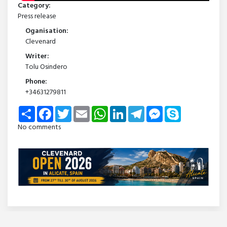
Category:
Press release
Oganisation:
Clevenard
Writer:
Tolu Osindero
Phone:
+34631279811
Share
Facebook
Twitter
Email
WhatsApp
LinkedIn
Telegram
Messenger
Skype
No comments