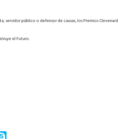
sta, servidor público o defensor de causas, los Premios Clevenard
struye el Futuro.
m
ssenger
Skype