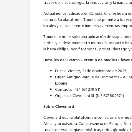
través de la tecnología, la innovación y la narració
Actualmente radicado en Canadá, Charles lidera en la
cultural. Su plataforma Tourifique permite a los via
locales y culturalmente inmersivas, mientras empo
Tourifique no es solo una aplicación de viajes, si
global y el descubrimiento mutuo. Su impacto ha 
la beca Philip C. Wolf Memorial, por su liderazgo y
Detalles del Evento – Premio de Medios Cleven
Fecha: Viernes, 21 de noviembre de 2025
Lugar: Antiguo Parque de Bomberos – ASIMA, 
España
Contacto: +34 631 279 811
Organiza: Clevenard SL (NIF B75809574)
Sobre Clevenard
Clevenard es una plataforma internacional de medio
África y su diáspora. Con presencia en Europa, Áfri
través de estrategias mediáticas, redes globales, 