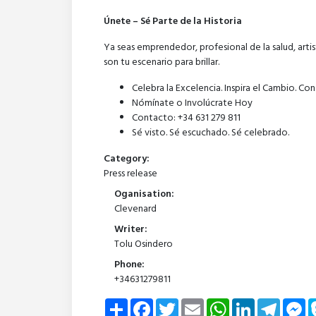
Únete – Sé Parte de la Historia
Ya seas emprendedor, profesional de la salud, arti
son tu escenario para brillar.
Celebra la Excelencia. Inspira el Cambio. Con
Nómínate o Involúcrate Hoy
Contacto: +34 631 279 811
Sé visto. Sé escuchado. Sé celebrado.
Category:
Press release
Oganisation:
Clevenard
Writer:
Tolu Osindero
Phone:
+34631279811
Share
Facebook
Twitter
Email
WhatsApp
LinkedIn
Telegra
Me