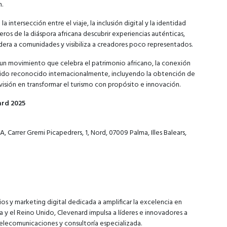
n.
 intersección entre el viaje, la inclusión digital y la identidad
jeros de la diáspora africana descubrir experiencias auténticas,
dera a comunidades y visibiliza a creadores poco representados.
no un movimiento que celebra el patrimonio africano, la conexión
sido reconocido internacionalmente, incluyendo la obtención de
 visión en transformar el turismo con propósito e innovación.
ard 2025
Carrer Gremi Picapedrers, 1, Nord, 07009 Palma, Illes Balears,
s y marketing digital dedicada a amplificar la excelencia en
ca y el Reino Unido, Clevenard impulsa a líderes e innovadores a
telecomunicaciones y consultoría especializada.