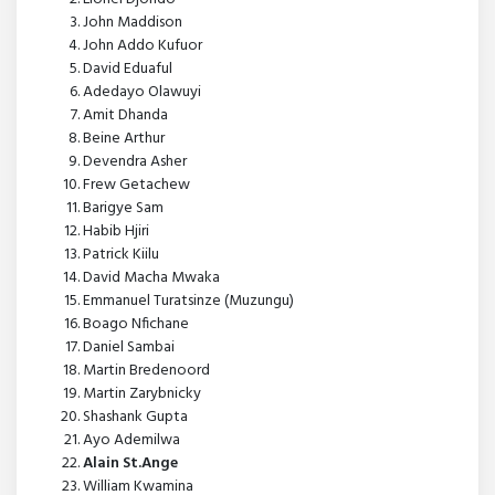
John Maddison
John Addo Kufuor
David Eduaful
Adedayo Olawuyi
Amit Dhanda
Beine Arthur
Devendra Asher
Frew Getachew
Barigye Sam
Habib Hjiri
Patrick Kiilu
David Macha Mwaka
Emmanuel Turatsinze (Muzungu)
Boago Nfichane
Daniel Sambai
Martin Bredenoord
Martin Zarybnicky
Shashank Gupta
Ayo Ademilwa
Alain St.Ange
William Kwamina