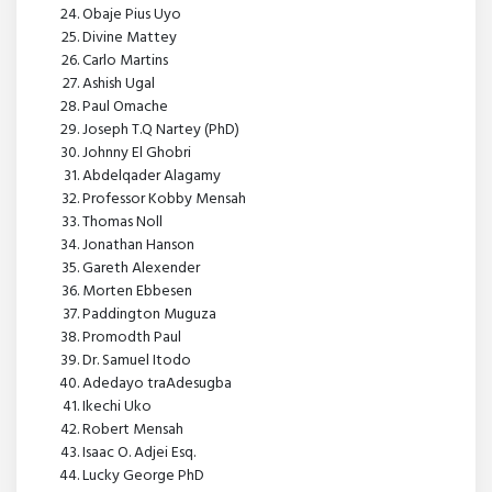
Obaje Pius Uyo
Divine Mattey
Carlo Martins
Ashish Ugal
Paul Omache
Joseph T.Q Nartey (PhD)
Johnny El Ghobri
Abdelqader Alagamy
Professor Kobby Mensah
Thomas Noll
Jonathan Hanson
Gareth Alexender
Morten Ebbesen
Paddington Muguza
Promodth Paul
Dr. Samuel Itodo
Adedayo traAdesugba
Ikechi Uko
Robert Mensah
Isaac O. Adjei Esq.
Lucky George PhD