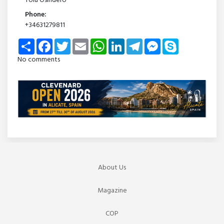
Tolu Osindero
Phone:
+34631279811
Share
Facebook
Twitter
Email
WhatsApp
LinkedIn
Telegram
Messenger
Skype
No comments
About Us
Magazine
COP