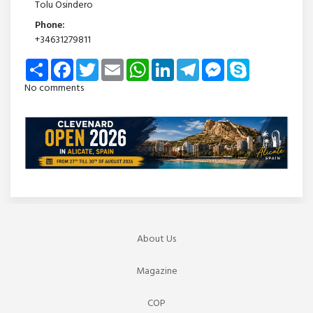
Tolu Osindero
Phone:
+34631279811
Share
Facebook
Twitter
Email
WhatsApp
LinkedIn
Telegram
Messenger
Skype
No comments
About Us
Magazine
COP