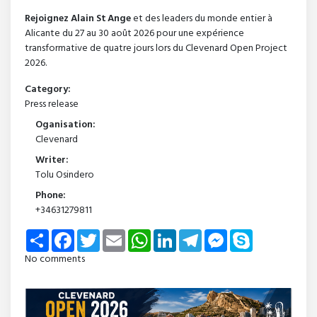
Rejoignez Alain St Ange
et des leaders du monde entier à
Alicante du 27 au 30 août 2026 pour une expérience
transformative de quatre jours lors du Clevenard Open Project
2026.
Category:
Press release
Oganisation:
Clevenard
Writer:
Tolu Osindero
Phone:
+34631279811
Share
Facebook
Twitter
Email
WhatsApp
LinkedIn
Telegram
Messenger
Skype
No comments